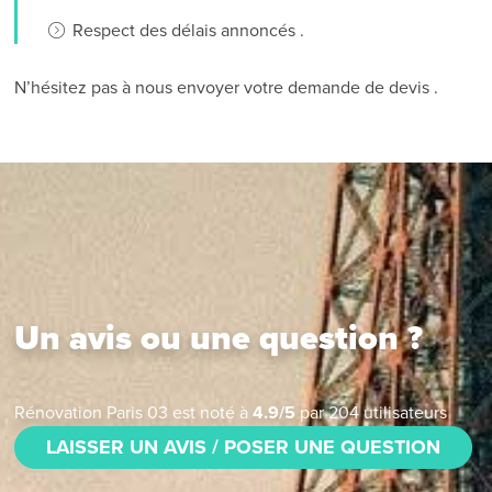
Respect des délais annoncés .
N’hésitez pas à nous envoyer votre demande de devis .
Un avis ou une question ?
Rénovation Paris 03
est noté à
4.9
/
5
par
204
utilisateurs
LAISSER UN AVIS / POSER UNE QUESTION