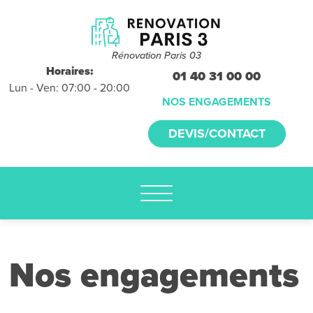
Devis et
déplacements
gratuits
Rénovation Paris 03
sans
Horaires:
01 40 31 00 00
Lun - Ven: 07:00 - 20:00
engagement
NOS ENGAGEMENTS
appelez-nous :
DEVIS/CONTACT
01.40.31.00.00
Nos engagements