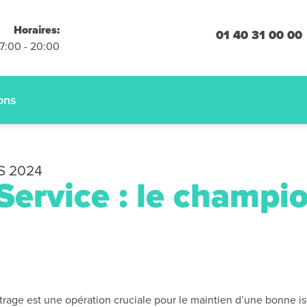
placements
Horaires:
 engagement
01 40 31 00 00
07:00 - 20:00
 :
01.40.31.00.00
ons
S 2024
 Service : le champi
rage est une opération cruciale pour le maintien d’une bonne isol