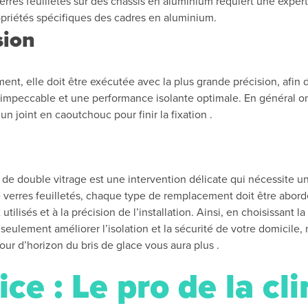
erres feuilletés sur des châssis en aluminium requiert une expert
propriétés spécifiques des cadres en aluminium.
sion
nt, elle doit être exécutée avec la plus grande précision, afin 
 impeccable et une performance isolante optimale. En général 
un joint en caoutchouc pour finir la fixation .
de double vitrage est une intervention délicate qui nécessite un 
 verres feuilletés, chaque type de remplacement doit être abordé 
utilisés et à la précision de l’installation. Ainsi, en choisissant
eulement améliorer l’isolation et la sécurité de votre domicile, m
ur d’horizon du bris de glace vous aura plus .
ce : Le pro de la cl