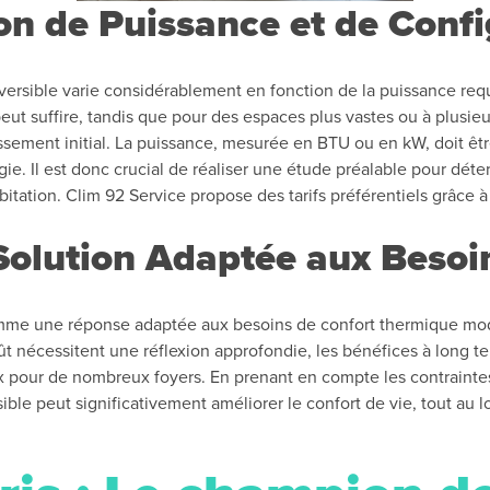
on de Puissance et de Confi
réversible varie considérablement en fonction de la puissance req
ut suffire, tandis que pour des espaces plus vastes ou à plusieur
ssement initial. La puissance, mesurée en BTU ou en kW, doit êtr
gie. Il est donc crucial de réaliser une étude préalable pour déte
itation. Clim 92 Service propose des tarifs préférentiels grâc
 Solution Adaptée aux Beso
omme une réponse adaptée aux besoins de confort thermique moder
oût nécessitent une réflexion approfondie, les bénéfices à long te
pour de nombreux foyers. En prenant en compte les contraintes d
ible peut significativement améliorer le confort de vie, tout au 