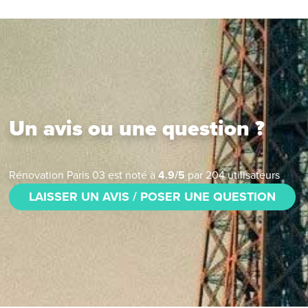
Un avis ou une question ?
Rénovation Paris 03
est noté à
4.9
/
5
par
204
utilisateurs
LAISSER UN AVIS / POSER UNE QUESTION