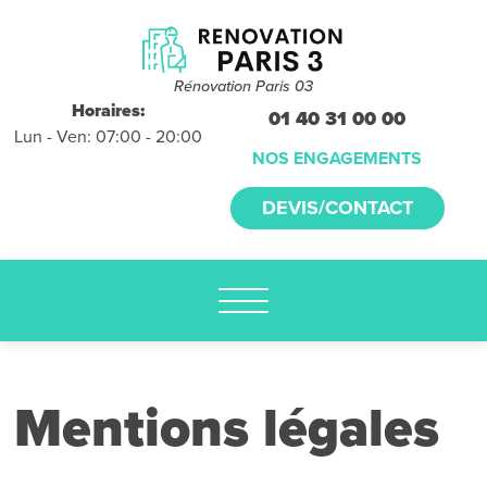
Devis et
déplacements
gratuits
Rénovation Paris 03
sans
Horaires:
01 40 31 00 00
Lun - Ven: 07:00 - 20:00
engagement
NOS ENGAGEMENTS
appelez-nous :
DEVIS/CONTACT
01.40.31.00.00
Mentions légales